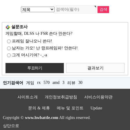
설문조사
게임할때, DLSS 나 FSR 쓴다 안쓴다?
프레임 잘나오니 쓴다!
남자는 가오! 난 깡프레임파! 안쓴다!
그게 머시기여? -_-a
결과보기
rx
570
amd
3
30
인기검색어
게임
리뷰
사이트소개
개인정보취급방침
서비스이용약관
문의 & 제휴
메뉴 및 포인트
Update
Copyright ©
www.hwbattle.com
All rights reserved.
상단으로