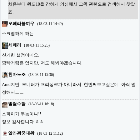
처음부터 윈도10을 강하게 의심해서 그쪽 관련으로 검색해서 찾았
죠.
오페라불여우
(
18-03-11 14:49
)
스크랩하게 하는
세페라
(
18-03-11 15:25
)
신기한 설정이네요.
깜빡거림은 없지만, 저도 해봐야겠습니다.
천마노조
(
18-03-11 15:36
)
Amd지만 모니터가 프리싱크가 아니라서 한번써보고싶은데 아직 멀
정해서ㅡㅡ
발랄수달
(
18-03-11 16:18
)
스파이가 두놈이나!!
정보 감사합니다 ㅎㅎ
얄라꽝꿍대왕
(
18-03-12 11:12
)