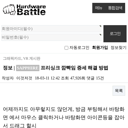
메뉴
통합검색
회
원
로
그
자동로그인
회원가입
정보찾기
인
그래픽카드, VR 게시판
정보 |
프리싱크 깜빡임 증세 해결 방법
SAPPHIRE
작성자
이것저것
18-03-11 12:42
조회
47,926회
댓글
15건
목록
본문
어제까지도 아무렇지도 않던게, 방금 부팅해서 바탕화
면 에서 마우스 클릭하거나 바탕화면 아이콘등을 잡아
서 드래그 할시