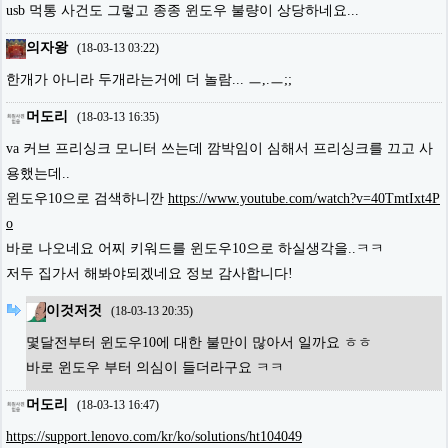
usb 먹통 사건도 그렇고 종종 윈도우 불량이 상당하네요...
의자왕
(
18-03-13 03:22
)
한개가 아니라 두개라는거에 더 놀람... ㅡ,.ㅡ;;
머도리
(
18-03-13 16:35
)
va 커브 프리싱크 모니터 쓰는데 깜박임이 심해서 프리싱크를 끄고 사
용했는데..
윈도우10으로 검색하니깐
https://www.youtube.com/watch?v=40TmtIxt4P
o
바로 나오네요 어찌 키워드를 윈도우10으로 하실생각을..ㅋㅋ
저두 집가서 해봐야되겠네요 정보 감사합니다!
이것저것
(
18-03-13 20:35
)
몇달전부터 윈도우10에 대한 불만이 많아서 일까요 ㅎㅎ
바로 윈도우 부터 의심이 들더라구요 ㅋㅋ
머도리
(
18-03-13 16:47
)
https://support.lenovo.com/kr/ko/solutions/ht104049