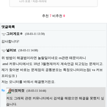
나가 프로 / 자판-여러대
추천
7
비추천
0
댓글목록
그러게요ㅎ
(
18-03-11 13:59
)
감사합니다!
널러브
(
18-03-11 14:08
)
위 방법이 해결법이라면 놀랄일이네요 os관련 때문이라니
amd 커뮤니티에서도 18년 3월현재까지 계속언급 되고있는 문제이고.
제가 찾아본 바로는 문제점의 공통분모는 특정모니터라는점( va 커브
프리싱크 )
저는 모니터를 바꿔서 해결했거든요.
이것저것
(
18-03-11 14:44
)
저도 그래픽 관련 커뮤니티에서 검색을 해왔으면 해결을 못했지 싶
습니다.