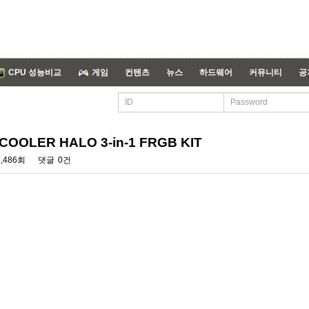
CPU 성능비교
게임
컨텐츠
뉴스
하드웨어
커뮤니티
공
OLER HALO 3-in-1 FRGB KIT
1,486회
댓글
0건