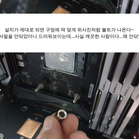
설치가 제대로 되면 구멍에 딱 맞게 위사진처럼 볼트가 나온다~
 서멀을 안닦았더니 드러워보이는데...사실 깨끗한 사람이다...왜 안닦았