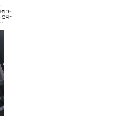
~
라했다~
워준다~
~