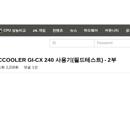
CPU 성능비교
게임
컨텐츠
뉴스
하드웨어
커뮤니티
공
OOLER GI-CX 240 사용기(필드테스트) - 2부
조회
1,216회
댓글
1건