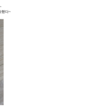
~
라했다~