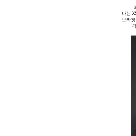
나는 X
브라켓에
각