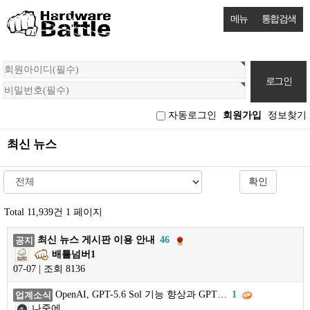
메뉴
통합검색
회
원
로
그
자동로그인
회원가입
정보찾기
인
최신 뉴스
확인
Total 11,939건
1 페이지
최신 뉴스 게시판 이용 안내
46
공지
배틀넘버1
07-07 | 조회 8136
OpenAI, GPT-5.6 Sol 기능 향상과 GPT…
1
업계소식
나중에