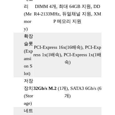
리
DIMM 4개, 최대 64GB 지원, DD
(Me
R4-2133MHz, 듀얼채널 지원, XM
mor
P 메모리 지원
y)
확장
슬롯
PCI-Express 16x(16배속), PCI-Exp
(Exp
ress 1x(1배속), PCI-Express 1x(1배
ansi
속)
on S
lot)
저장
장치
32Gb/s M.2
(1개), SATA3 6Gb/s (6
(Stor
개)
age)
네트