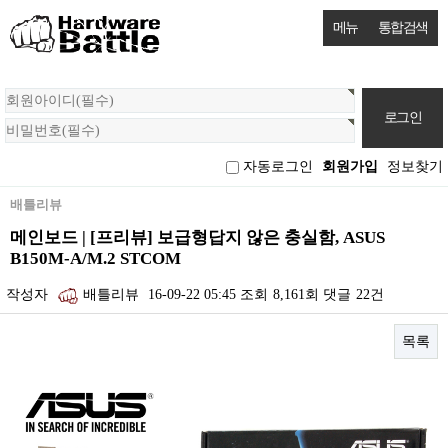
메뉴
통합검색
회
원
로
그
자동로그인
회원가입
정보찾기
인
배틀리뷰
메인보드 | [프리뷰] 보급형답지 않은 충실함, ASUS
B150M-A/M.2 STCOM
작성자
배틀리뷰
16-09-22 05:45
조회
8,161회
댓글
22건
목록
본문