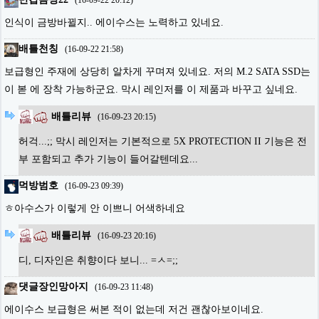
(
16-09-22 20:12
)
인식이 금방바뀔지.. 에이수스는 노력하고 있네요.
배틀천칭
(
16-09-22 21:58
)
보급형인 주재에 상당히 알차게 꾸며져 있네요. 저의 M.2 SATA SSD는
이 볻 에 장착 가능하군요. 막시 레인저를 이 제품과 바꾸고 싶네요.
배틀리뷰
(
16-09-23 20:15
)
허걱...;; 막시 레인저는 기본적으로 5X PROTECTION II 기능은 전
부 포함되고 추가 기능이 들어갈텐데요...
먹방범호
(
16-09-23 09:39
)
ㅎ아수스가 이렇게 안 이쁘니 어색하네요
배틀리뷰
(
16-09-23 20:16
)
디, 디자인은 취향이다 보니... =ㅅ=;;
댓글장인망아지
(
16-09-23 11:48
)
에이수스 보급형은 써본 적이 없는데 저건 괜찮아보이네요.