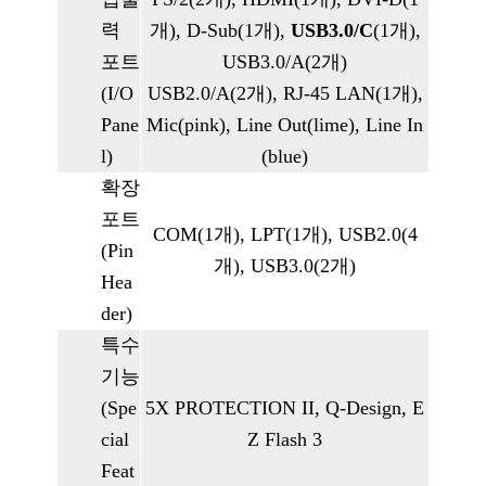
력
개), D-Sub(1개),
USB3.0/C
(1개),
포트
USB3.0/A(2개)
(I/O
USB2.0/A(2개), RJ-45 LAN(1개),
Pane
Mic(pink), Line Out(lime), Line In
l)
(blue)
확장
포트
COM(1개), LPT(1개), USB2.0(4
(Pin
개), USB3.0(2개)
Hea
der)
특수
기능
(Spe
5X PROTECTION II, Q-Design, E
cial
Z Flash 3
Feat