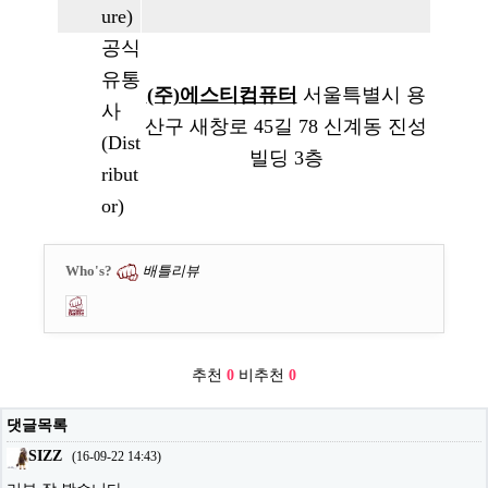
ure)
공식
유통
(주)에스티컴퓨터
서울특별시 용
사
산구 새창로 45길 78 신계동 진성
(Dist
빌딩 3층
ribut
or)
Who's?
배틀리뷰
추천
0
비추천
0
댓글목록
SIZZ
(
16-09-22 14:43
)