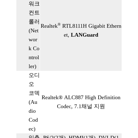
워크
컨트
롤러
®
Realtek
RTL8111H Gigabit Ethern
(Net
et,
LANGuard
wor
k Co
ntrol
ler)
오디
오
코덱
Realtek® ALC887 High Definition
(Au
Codec, 7.1채널 지원
dio
Cod
ec)
입출
PS/2(2개), HDMI(1개), DVI-D(1