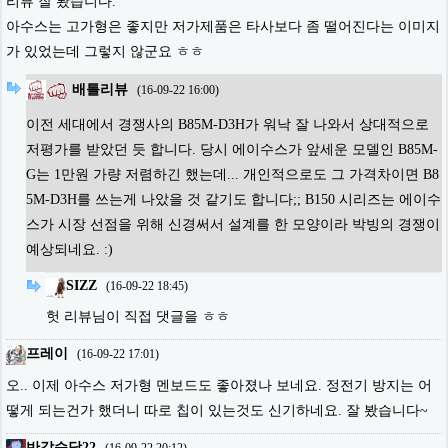
리뷰 잘 봤습니다.
아수스는 고가형은 좋지만 저가제품은 타사보다 좀 떨어진다는 이미지
가 있었는데 그렇지 않군요 ㅎㅎ
배틀리뷰
(
16-09-22 16:00
)
이전 세대에서 경쟁사의 B85M-D3H가 워낙 잘 나와서 상대적으로
저평가를 받았던 듯 합니다. 당시 에이수스가 앞세운 모델인 B85M-
G는 1만원 가량 저렴하긴 했는데... 개인적으로도 그 가격차이면 B8
5M-D3H를 쓰는게 나았을 것 같기도 합니다;; B150 시리즈는 에이수
스가 시장 선점을 위해 신경써서 설계를 한 모양이라 박빙의 경쟁이
예상되네요. :)
SIZZ
(
16-09-22 18:45
)
헛 리뷰님이 직접 댓글을 ㅎㅎ
프레이
(
16-09-22 17:01
)
오.. 이제 아수스 저가형 멘보드도 좋아졌나 보네요. 정전기 방지는 어
떻게 되는건가 했더니 따로 칩이 있는것도 신기하네요. 잘 봤습니다~
반갑슴당22